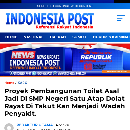
SCROLL TO CONTINUE WITH CONTENT
HOME
NASIONAL
DAERAH
SUMUT
HUKUM & KRIMINA
/
Home
KARO
Proyek Pembangunan Toilet Asal
Jadi Di SMP Negeri Satu Atap Dolat
Rayat Di Takut Kan Menjadi Wadah
Penyakit.
REDAKTUR UTAMA
- Redaksi