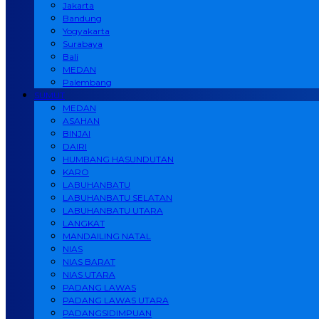
Jakarta
Bandung
Yogyakarta
Surabaya
Bali
MEDAN
Palembang
SUMUT
MEDAN
ASAHAN
BINJAI
DAIRI
HUMBANG HASUNDUTAN
KARO
LABUHANBATU
LABUHANBATU SELATAN
LABUHANBATU UTARA
LANGKAT
MANDAILING NATAL
NIAS
NIAS BARAT
NIAS UTARA
PADANG LAWAS
PADANG LAWAS UTARA
PADANGSIDIMPUAN