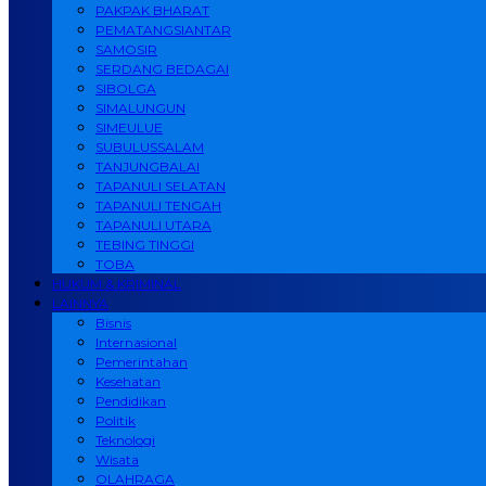
PAKPAK BHARAT
PEMATANGSIANTAR
SAMOSIR
SERDANG BEDAGAI
SIBOLGA
SIMALUNGUN
SIMEULUE
SUBULUSSALAM
TANJUNGBALAI
TAPANULI SELATAN
TAPANULI TENGAH
TAPANULI UTARA
TEBING TINGGI
TOBA
HUKUM & KRIMINAL
LAINNYA
Bisnis
Internasional
Pemerintahan
Kesehatan
Pendidikan
Politik
Teknologi
Wisata
OLAHRAGA