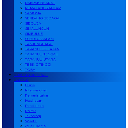
PAKPAK BHARAT
PEMATANGSIANTAR
SAMOSIR
SERDANG BEDAGAI
SIBOLGA
SIMALUNGUN
SIMEULUE
SUBULUSSALAM
TANJUNGBALAI
TAPANULI SELATAN
TAPANULI TENGAH
TAPANULI UTARA
TEBING TINGGI
TOBA
HUKUM & KRIMINAL
LAINNYA
Bisnis
Internasional
Pemerintahan
Kesehatan
Pendidikan
Politik
Teknologi
Wisata
OLAHRAGA