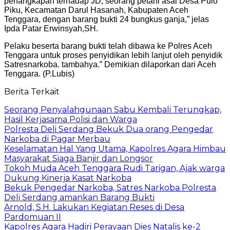
penangkapan terhadap JD, seorang petani asal Desa Pulo
Piku, Kecamatan Darul Hasanah, Kabupaten Aceh
Tenggara, dengan barang bukti 24 bungkus ganja,” jelas
Ipda Patar Erwinsyah,SH.
Pelaku beserta barang bukti telah dibawa ke Polres Aceh
Tenggara untuk proses penyidikan lebih lanjut oleh penyidik
Satresnarkoba. tambahya.” Demikian dilaporkan dari Aceh
Tenggara. (P.Lubis)
Berita Terkait
Seorang Penyalahgunaan Sabu Kembali Terungkap,
Hasil Kerjasama Polisi dan Warga
Polresta Deli Serdang Bekuk Dua orang Pengedar
Narkoba di Pagar Merbau
Keselamatan Hal Yang Utama, Kapolres Agara Himbau
Masyarakat Siaga Banjir dan Longsor
Tokoh Muda Aceh Tenggara Rudi Tarigan, Ajak warga
Dukung Kinerja Kasat Narkoba
Bekuk Pengedar Narkoba, Satres Narkoba Polresta
Deli Serdang amankan Barang Bukti
Arnold, S.H. Lakukan Kegiatan Reses di Desa
Pardomuan II
Kapolres Agara Hadiri Perayaan Dies Natalis ke-2