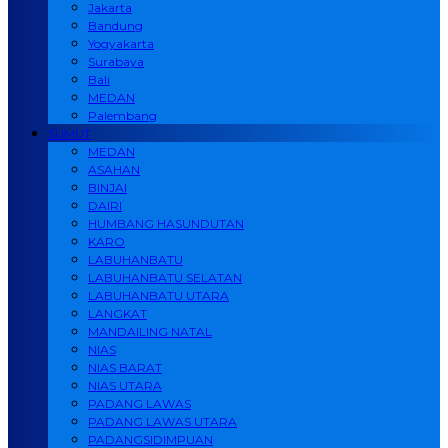
Jakarta
Bandung
Yogyakarta
Surabaya
Bali
MEDAN
Palembang
SUMUT
MEDAN
ASAHAN
BINJAI
DAIRI
HUMBANG HASUNDUTAN
KARO
LABUHANBATU
LABUHANBATU SELATAN
LABUHANBATU UTARA
LANGKAT
MANDAILING NATAL
NIAS
NIAS BARAT
NIAS UTARA
PADANG LAWAS
PADANG LAWAS UTARA
PADANGSIDIMPUAN