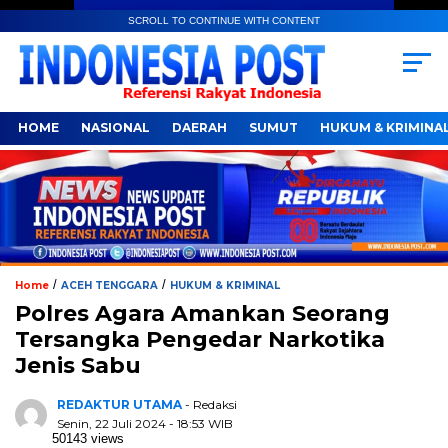
SCROLL TO CONTINUE WITH CONTENT
HOME
NASIONAL
DAERAH
SUMUT
HUKUM & KRIMINA
/
/
Home
ACEH TENGGARA
HUKUM & KRIMINAL
Polres Agara Amankan Seorang
Tersangka Pengedar Narkotika
Jenis Sabu
REDAKTUR UTAMA
- Redaksi
Senin, 22 Juli 2024 - 18:53 WIB
50143 views