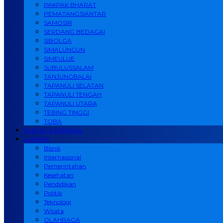
PAKPAK BHARAT
PEMATANGSIANTAR
SAMOSIR
SERDANG BEDAGAI
SIBOLGA
SIMALUNGUN
SIMEULUE
SUBULUSSALAM
TANJUNGBALAI
TAPANULI SELATAN
TAPANULI TENGAH
TAPANULI UTARA
TEBING TINGGI
TOBA
HUKUM & KRIMINAL
LAINNYA
Bisnis
Internasional
Pemerintahan
Kesehatan
Pendidikan
Politik
Teknologi
Wisata
OLAHRAGA