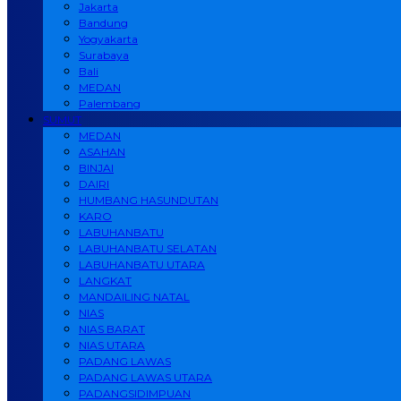
Jakarta
Bandung
Yogyakarta
Surabaya
Bali
MEDAN
Palembang
SUMUT
MEDAN
ASAHAN
BINJAI
DAIRI
HUMBANG HASUNDUTAN
KARO
LABUHANBATU
LABUHANBATU SELATAN
LABUHANBATU UTARA
LANGKAT
MANDAILING NATAL
NIAS
NIAS BARAT
NIAS UTARA
PADANG LAWAS
PADANG LAWAS UTARA
PADANGSIDIMPUAN