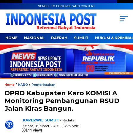
SCROLL TO CONTINUE WITH CONTENT
HOME
NASIONAL
DAERAH
SUMUT
HUKUM & KRIMINA
/
/
Home
KARO
Pemerintahan
DPRD Kabupaten Karo KOMISI A
Monitoring Pembangunan RSUD
Jalan Kiras Bangun.
KAPERWIL SUMUT
- Redaksi
Selasa, 18 Maret 2025 - 10:29 WIB
50144 views