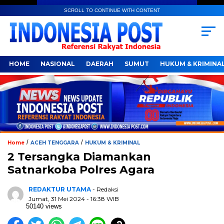
SCROLL TO CONTINUE WITH CONTENT
HOME
NASIONAL
DAERAH
SUMUT
HUKUM & KRIMINA
/
/
Home
ACEH TENGGARA
HUKUM & KRIMINAL
2 Tersangka Diamankan
Satnarkoba Polres Agara
REDAKTUR UTAMA
- Redaksi
Jumat, 31 Mei 2024 - 16:38 WIB
50140 views