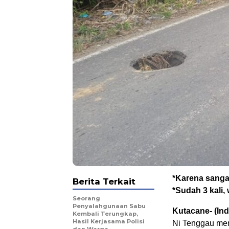
*Karena sang
Berita Terkait
*Sudah 3 kali, 
Seorang
Penyalahgunaan Sabu
Kutacane- (In
Kembali Terungkap,
Hasil Kerjasama Polisi
Ni Tenggau men