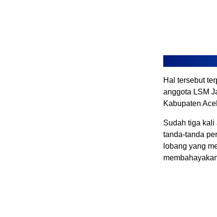
Hal tersebut te
anggota LSM J
Kabupaten Aceh
Sudah tiga kali
tanda-tanda peri
lobang yang men
membahayakan 