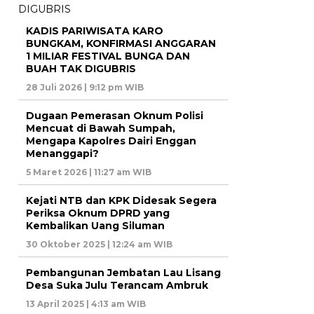
KADIS PARIWISATA KARO
BUNGKAM, KONFIRMASI ANGGARAN
1 MILIAR FESTIVAL BUNGA DAN
BUAH TAK DIGUBRIS
28 Juli 2026 | 9:12 pm WIB
Dugaan Pemerasan Oknum Polisi
Mencuat di Bawah Sumpah,
Mengapa Kapolres Dairi Enggan
Menanggapi?
5 Maret 2026 | 11:27 am WIB
Kejati NTB dan KPK Didesak Segera
Periksa Oknum DPRD yang
Kembalikan Uang Siluman
30 Oktober 2025 | 12:24 am WIB
Pembangunan Jembatan Lau Lisang
Desa Suka Julu Terancam Ambruk
13 April 2025 | 4:13 am WIB