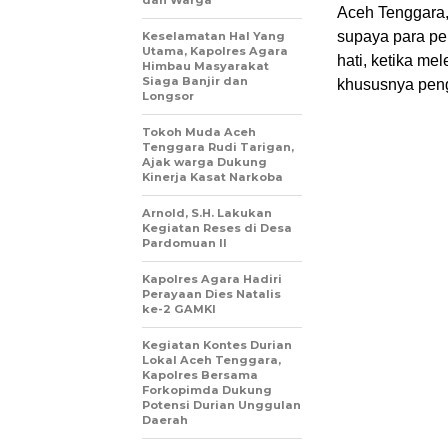
dan Warga
Aceh Tenggara, 
supaya para pe
Keselamatan Hal Yang
Utama, Kapolres Agara
hati, ketika me
Himbau Masyarakat
Siaga Banjir dan
khususnya peng
Longsor
Tokoh Muda Aceh
Tenggara Rudi Tarigan,
Ajak warga Dukung
Kinerja Kasat Narkoba
Arnold, S.H. Lakukan
Kegiatan Reses di Desa
Pardomuan II
Kapolres Agara Hadiri
Perayaan Dies Natalis
ke-2 GAMKI
Kegiatan Kontes Durian
Lokal Aceh Tenggara,
Kapolres Bersama
Forkopimda Dukung
Potensi Durian Unggulan
Daerah