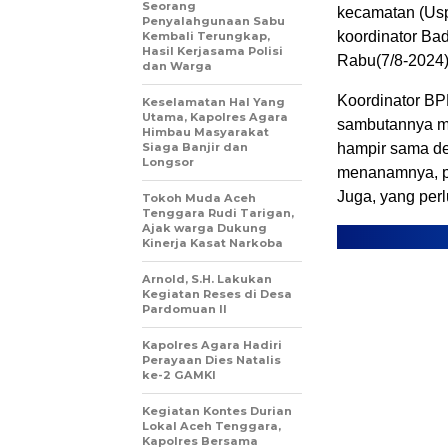
Seorang
kecamatan (Usp
Penyalahgunaan Sabu
koordinator Ba
Kembali Terungkap,
Hasil Kerjasama Polisi
Rabu(7/8-2024)
dan Warga
Koordinator BP
Keselamatan Hal Yang
Utama, Kapolres Agara
sambutannya me
Himbau Masyarakat
Siaga Banjir dan
hampir sama den
Longsor
menanamnya, p
Juga, yang perl
Tokoh Muda Aceh
Tenggara Rudi Tarigan,
Ajak warga Dukung
Kinerja Kasat Narkoba
Arnold, S.H. Lakukan
Kegiatan Reses di Desa
Pardomuan II
Kapolres Agara Hadiri
Perayaan Dies Natalis
ke-2 GAMKI
Kegiatan Kontes Durian
Lokal Aceh Tenggara,
Kapolres Bersama