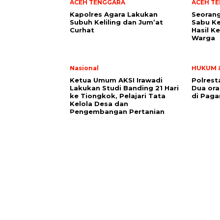
ACEH TENGGARA
ACEH T
Kapolres Agara Lakukan
Seoran
Subuh Keliling dan Jum’at
Sabu Ke
Curhat
Hasil K
Warga
Nasional
HUKUM &
Ketua Umum AKSI Irawadi
Polrest
Lakukan Studi Banding 21 Hari
Dua or
ke Tiongkok, Pelajari Tata
di Paga
Kelola Desa dan
Pengembangan Pertanian