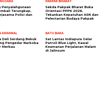
ENGGARA
PAKPAK BHARAT
g Penyalahgunaan
Sekda Pakpak Bharat Buka
mbali Terungkap,
Orientasi PPPK 2026,
erjasama Polisi dan
Tekankan Kepatuhan ASN dan
Pelestarian Budaya Pakpak
 KRIMINAL
BATU BARA
a Deli Serdang Bekuk
Sat Lantas Indrapura Gelar
ang Pengedar Narkoba
Patroli Blue Light, Kawal
r Merbau
Keamanan Perjalanan Malam
di Jalinsum