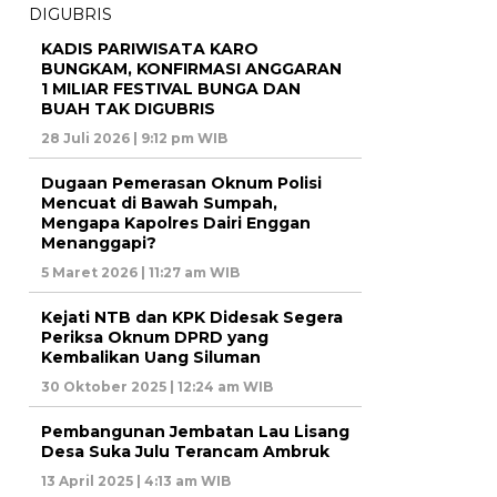
KADIS PARIWISATA KARO
BUNGKAM, KONFIRMASI ANGGARAN
1 MILIAR FESTIVAL BUNGA DAN
BUAH TAK DIGUBRIS
28 Juli 2026 | 9:12 pm WIB
Dugaan Pemerasan Oknum Polisi
Mencuat di Bawah Sumpah,
Mengapa Kapolres Dairi Enggan
Menanggapi?
5 Maret 2026 | 11:27 am WIB
Kejati NTB dan KPK Didesak Segera
Periksa Oknum DPRD yang
Kembalikan Uang Siluman
30 Oktober 2025 | 12:24 am WIB
Pembangunan Jembatan Lau Lisang
Desa Suka Julu Terancam Ambruk
13 April 2025 | 4:13 am WIB