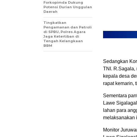
Forkopimda Dukung
Potensi Durian Unggulan
Daerah
Tingkatkan
Pengamanan dan Patroli
di SPBU, Polres Agara
Jaga Ketertiban di
Tengah Kelangkaan
BBM
Sedangkan Kor
TNI. R.Sagala,
kepala desa de
rapat kemarin, 
Sementara pant
Lawe Sigalagal
lahan para angg
melaksanakan i
Monitor Juruwar