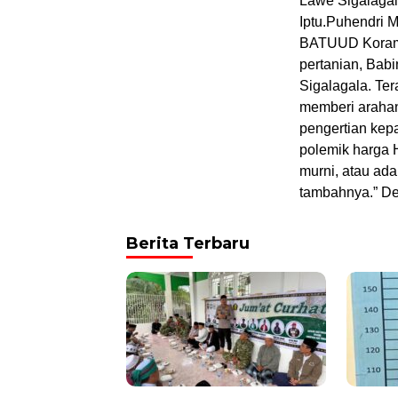
Lawe Sigalagal
Iptu.Puhendri M
BATUUD Korami
pertanian, Bab
Sigalagala. Ter
memberi arahan
pengertian kep
polemik harga 
murni, atau ada
tambahnya.” Dem
Berita Terbaru