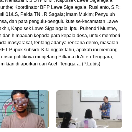
a, Ramadani, S.STP.M.M.; Kapolsek Lawe Sigalagala,
unthe; Koordinator BPP Lawe Sigalagala, Ruslianto, S.P.;
l 01/LS, Pelda TNI. R.Sagala; Imam Mukim; Penyuluh
insa, dan para pengulu-pengulu kute se-kecamatan Lawe
akhir, Kapolsek Lawe Sigalagala, Iptu. Puhendri Munthe,
 dan himbauan kepada para kepala desa, untuk memberi
ada masyarakat, tentang adanya rencana demo, masalah
HET Pupuk subsidi. Kita nggak tahu, apakah ini memang
 unsur politiknya menjelang Pilkada di Aceh Tenggara,
ikian dilaporkan dari Aceh Tenggara. (P.Lubis)