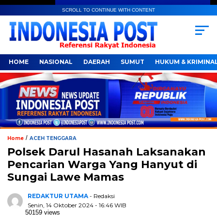
SCROLL TO CONTINUE WITH CONTENT
HOME
NASIONAL
DAERAH
SUMUT
HUKUM & KRIMINA
/
Home
ACEH TENGGARA
Polsek Darul Hasanah Laksanakan
Pencarian Warga Yang Hanyut di
Sungai Lawe Mamas
REDAKTUR UTAMA
- Redaksi
Senin, 14 Oktober 2024 - 16:46 WIB
50159 views