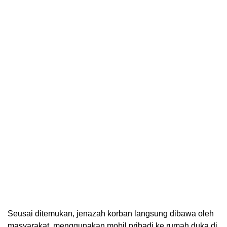
Seusai ditemukan, jenazah korban langsung dibawa oleh
masyarakat, menggunakan mobil pribadi ke rumah duka di