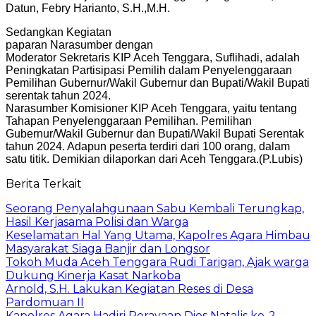
Datun, Febry Harianto, S.H.,M.H.
Sedangkan Kegiatan
paparan Narasumber dengan
Moderator Sekretaris KIP Aceh Tenggara, Suflihadi, adalah
Peningkatan Partisipasi Pemilih dalam Penyelenggaraan
Pemilihan Gubernur/Wakil Gubernur dan Bupati/Wakil Bupati
serentak tahun 2024.
Narasumber Komisioner KIP Aceh Tenggara, yaitu tentang
Tahapan Penyelenggaraan Pemilihan. Pemilihan
Gubernur/Wakil Gubernur dan Bupati/Wakil Bupati Serentak
tahun 2024. Adapun peserta terdiri dari 100 orang, dalam
satu titik. Demikian dilaporkan dari Aceh Tenggara.(P.Lubis)
Berita Terkait
Seorang Penyalahgunaan Sabu Kembali Terungkap,
Hasil Kerjasama Polisi dan Warga
Keselamatan Hal Yang Utama, Kapolres Agara Himbau
Masyarakat Siaga Banjir dan Longsor
Tokoh Muda Aceh Tenggara Rudi Tarigan, Ajak warga
Dukung Kinerja Kasat Narkoba
Arnold, S.H. Lakukan Kegiatan Reses di Desa
Pardomuan II
Kapolres Agara Hadiri Perayaan Dies Natalis ke-2