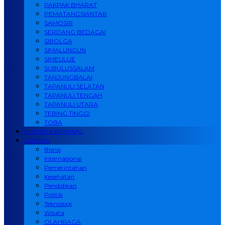
PAKPAK BHARAT
PEMATANGSIANTAR
SAMOSIR
SERDANG BEDAGAI
SIBOLGA
SIMALUNGUN
SIMEULUE
SUBULUSSALAM
TANJUNGBALAI
TAPANULI SELATAN
TAPANULI TENGAH
TAPANULI UTARA
TEBING TINGGI
TOBA
HUKUM & KRIMINAL
LAINNYA
Bisnis
Internasional
Pemerintahan
Kesehatan
Pendidikan
Politik
Teknologi
Wisata
OLAHRAGA