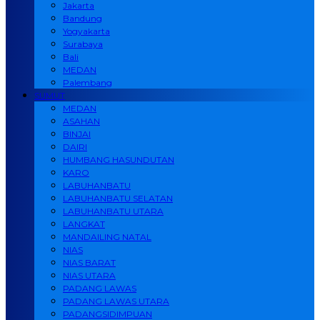
Jakarta
Bandung
Yogyakarta
Surabaya
Bali
MEDAN
Palembang
SUMUT
MEDAN
ASAHAN
BINJAI
DAIRI
HUMBANG HASUNDUTAN
KARO
LABUHANBATU
LABUHANBATU SELATAN
LABUHANBATU UTARA
LANGKAT
MANDAILING NATAL
NIAS
NIAS BARAT
NIAS UTARA
PADANG LAWAS
PADANG LAWAS UTARA
PADANGSIDIMPUAN