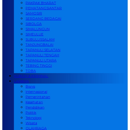
PAKPAK BHARAT
PEMATANGSIANTAR
SAMOSIR
SERDANG BEDAGAI
SIBOLGA
SIMALUNGUN
SIMEULUE
SUBULUSSALAM
TANJUNGBALAI
TAPANULI SELATAN
TAPANULI TENGAH
TAPANULI UTARA
TEBING TINGGI
TOBA
HUKUM & KRIMINAL
LAINNYA
Bisnis
Internasional
Pemerintahan
Kesehatan
Pendidikan
Politik
Teknologi
Wisata
OLAHRAGA