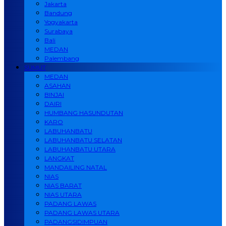
Jakarta
Bandung
Yogyakarta
Surabaya
Bali
MEDAN
Palembang
SUMUT
MEDAN
ASAHAN
BINJAI
DAIRI
HUMBANG HASUNDUTAN
KARO
LABUHANBATU
LABUHANBATU SELATAN
LABUHANBATU UTARA
LANGKAT
MANDAILING NATAL
NIAS
NIAS BARAT
NIAS UTARA
PADANG LAWAS
PADANG LAWAS UTARA
PADANGSIDIMPUAN