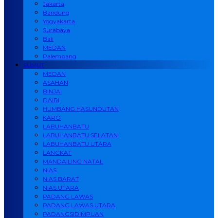
Jakarta
Bandung
Yogyakarta
Surabaya
Bali
MEDAN
Palembang
SUMUT
MEDAN
ASAHAN
BINJAI
DAIRI
HUMBANG HASUNDUTAN
KARO
LABUHANBATU
LABUHANBATU SELATAN
LABUHANBATU UTARA
LANGKAT
MANDAILING NATAL
NIAS
NIAS BARAT
NIAS UTARA
PADANG LAWAS
PADANG LAWAS UTARA
PADANGSIDIMPUAN