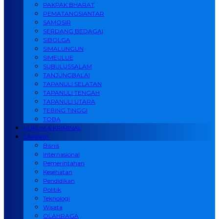
PAKPAK BHARAT
PEMATANGSIANTAR
SAMOSIR
SERDANG BEDAGAI
SIBOLGA
SIMALUNGUN
SIMEULUE
SUBULUSSALAM
TANJUNGBALAI
TAPANULI SELATAN
TAPANULI TENGAH
TAPANULI UTARA
TEBING TINGGI
TOBA
HUKUM & KRIMINAL
LAINNYA
Bisnis
Internasional
Pemerintahan
Kesehatan
Pendidikan
Politik
Teknologi
Wisata
OLAHRAGA