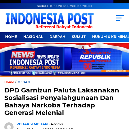
SCROLL TO CONTINUE WITH CONTENT
HOME
NASIONAL
DAERAH
SUMUT
HUKUM & KRIMINA
/
Home
MEDAN
DPD Garnizun Paluta Laksanakan
Sosialisasi Penyalahgunaan Dan
Bahaya Narkoba Terhadap
Generasi Melenial
REDAKSI MEDAN
- Redaksi