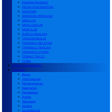
PAKPAK BHARAT
PEMATANGSIANTAR
SAMOSIR
SERDANG BEDAGAI
SIBOLGA
SIMALUNGUN
SIMEULUE
SUBULUSSALAM
TANJUNGBALAI
TAPANULI SELATAN
TAPANULI TENGAH
TAPANULI UTARA
TEBING TINGGI
TOBA
HUKUM & KRIMINAL
LAINNYA
Bisnis
Internasional
Pemerintahan
Kesehatan
Pendidikan
Politik
Teknologi
Wisata
OLAHRAGA