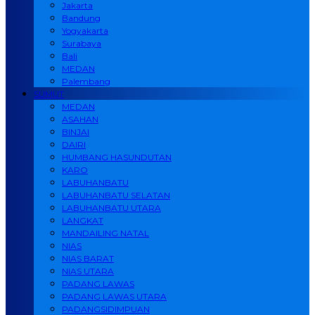
Jakarta
Bandung
Yogyakarta
Surabaya
Bali
MEDAN
Palembang
SUMUT
MEDAN
ASAHAN
BINJAI
DAIRI
HUMBANG HASUNDUTAN
KARO
LABUHANBATU
LABUHANBATU SELATAN
LABUHANBATU UTARA
LANGKAT
MANDAILING NATAL
NIAS
NIAS BARAT
NIAS UTARA
PADANG LAWAS
PADANG LAWAS UTARA
PADANGSIDIMPUAN