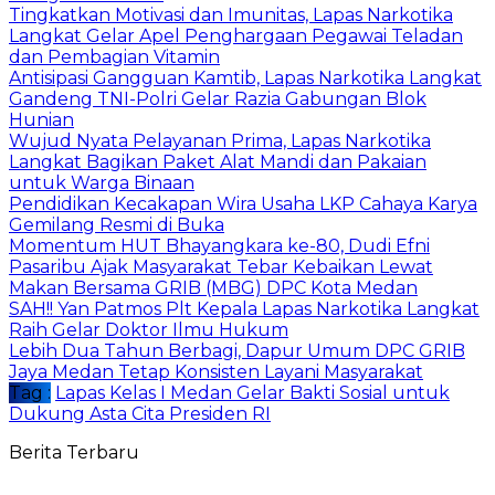
Tingkatkan Motivasi dan Imunitas, Lapas Narkotika
Langkat Gelar Apel Penghargaan Pegawai Teladan
dan Pembagian Vitamin
Antisipasi Gangguan Kamtib, Lapas Narkotika Langkat
Gandeng TNI-Polri Gelar Razia Gabungan Blok
Hunian
Wujud Nyata Pelayanan Prima, Lapas Narkotika
Langkat Bagikan Paket Alat Mandi dan Pakaian
untuk Warga Binaan
Pendidikan Kecakapan Wira Usaha LKP Cahaya Karya
Gemilang Resmi di Buka
Momentum HUT Bhayangkara ke-80, Dudi Efni
Pasaribu Ajak Masyarakat Tebar Kebaikan Lewat
Makan Bersama GRIB (MBG) DPC Kota Medan
SAH!! Yan Patmos Plt Kepala Lapas Narkotika Langkat
Raih Gelar Doktor Ilmu Hukum
Lebih Dua Tahun Berbagi, Dapur Umum DPC GRIB
Jaya Medan Tetap Konsisten Layani Masyarakat
Tag :
Lapas Kelas I Medan Gelar Bakti Sosial untuk
Dukung Asta Cita Presiden RI
Berita Terbaru