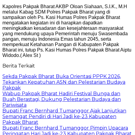
Kapolres Pakpak Bharat AKBP Oloan Siahaan, S.I.K., M.H
melalui Kabag SDM Polres Pakpak Bharat yang di
sampaikan oleh Ps. Kasi Humas Polres Pakpak Bharat
mengatakan kegiatan ini di harapkan dapatkan
meningkatkan kesadaran dan kesejahteraan masyarakat
yang mendukung upaya Pemerintah menuju Swasembada
pangan, menuju Indonesia Emas tahun 2045, serta
memperkuat Ketahanan Pangan di Kabupaten Pakpak
Bharat ini, tutup Ps. Kasi Humas Polres Pakpak Bharat Aiptu
Widodo.( Alex St )
Berita Terkait
Sekda Pakpak Bharat Buka Orientasi PPPK 2026,
Tekankan Kepatuhan ASN dan Pelestarian Budaya
Pakpak
Wabup Pakpak Bharat Hadiri Festival Bunga dan
Buah Berastagi, Dukung Pelestarian Budaya dan
Pariwisata
Bupati Franc Bernhard Tumanggor Ajak Lanjutkan
Semangat Pendiri di Hari Jadi ke-23 Kabupaten
Pakpak Bharat
Bupati Franc Bernhard Tumanggor Pimpin Upacara
Peringatan Hari Jadi ke-23 Kabupaten Pakpak Bharat