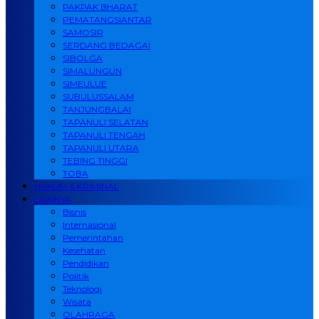
PAKPAK BHARAT
PEMATANGSIANTAR
SAMOSIR
SERDANG BEDAGAI
SIBOLGA
SIMALUNGUN
SIMEULUE
SUBULUSSALAM
TANJUNGBALAI
TAPANULI SELATAN
TAPANULI TENGAH
TAPANULI UTARA
TEBING TINGGI
TOBA
HUKUM & KRIMINAL
LAINNYA
Bisnis
Internasional
Pemerintahan
Kesehatan
Pendidikan
Politik
Teknologi
Wisata
OLAHRAGA