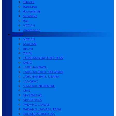
Jakarta
Bandung
Yogyakarta
Surabaya
Bali
MEDAN
Palembang
SUMUT
MEDAN
ASAHAN
BINJAI
DAIRI
HUMBANG HASUNDUTAN
KARO
LABUHANBATU
LABUHANBATU SELATAN
LABUHANBATU UTARA
LANGKAT
MANDAILING NATAL
NIAS
NIAS BARAT
NIAS UTARA
PADANG LAWAS
PADANG LAWAS UTARA
PADANGSIDIMPUAN