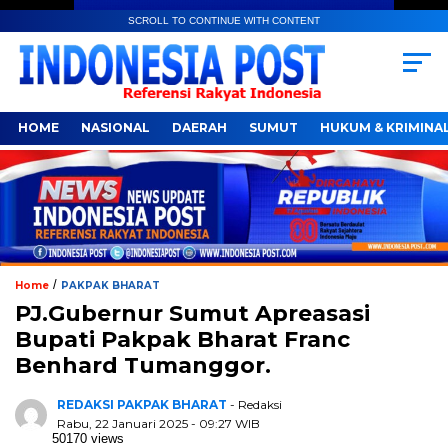
SCROLL TO CONTINUE WITH CONTENT
HOME
NASIONAL
DAERAH
SUMUT
HUKUM & KRIMINA
/
Home
PAKPAK BHARAT
PJ.Gubernur Sumut Apreasasi
Bupati Pakpak Bharat Franc
Benhard Tumanggor.
REDAKSI PAKPAK BHARAT
- Redaksi
Rabu, 22 Januari 2025 - 09:27 WIB
50170 views