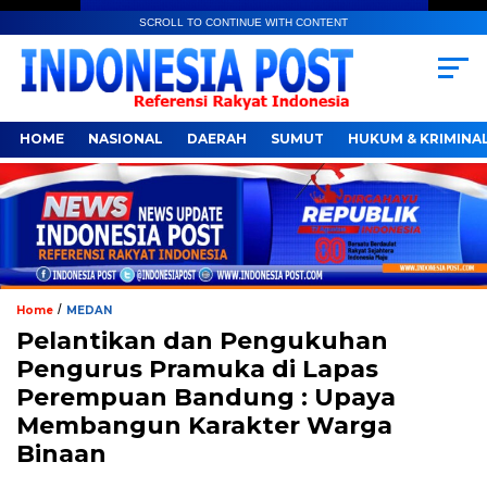
SCROLL TO CONTINUE WITH CONTENT
HOME
NASIONAL
DAERAH
SUMUT
HUKUM & KRIMINA
/
Home
MEDAN
Pelantikan dan Pengukuhan
Pengurus Pramuka di Lapas
Perempuan Bandung : Upaya
Membangun Karakter Warga
Binaan