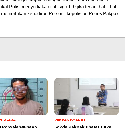
at Polisi menyediakan call sign 110 jika terjadi hal – hal
 memerlukan kehadiran Personil kepolisian Polres Pakpak
ENGGARA
PAKPAK BHARAT
g Penyalahgunaan
Sekda Pakpak Bharat Buka