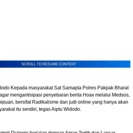
SCROLL TO RESUME CONTENT
idodo Kepada masyarakat Sat Samapta Polres Pakpak Bharat
agar mengantisipasi penyebaran berita Hoax melalui Medsos,
ipuan, bersifat Radikalisme dan judi online yang hanya akan
rakat itu sendiri, tegas Aiptu Widodo.
roli Dialogis berjalan dengan Aman Tertib dan Lancar,