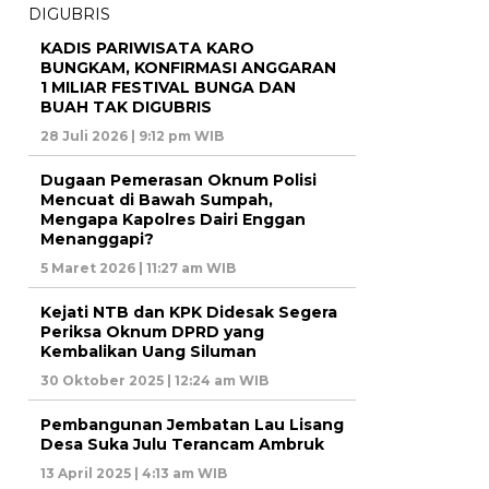
KADIS PARIWISATA KARO
BUNGKAM, KONFIRMASI ANGGARAN
1 MILIAR FESTIVAL BUNGA DAN
BUAH TAK DIGUBRIS
28 Juli 2026 | 9:12 pm WIB
Dugaan Pemerasan Oknum Polisi
Mencuat di Bawah Sumpah,
Mengapa Kapolres Dairi Enggan
Menanggapi?
5 Maret 2026 | 11:27 am WIB
Kejati NTB dan KPK Didesak Segera
Periksa Oknum DPRD yang
Kembalikan Uang Siluman
30 Oktober 2025 | 12:24 am WIB
Pembangunan Jembatan Lau Lisang
Desa Suka Julu Terancam Ambruk
13 April 2025 | 4:13 am WIB