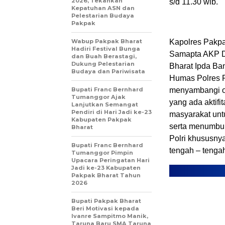
2026, Tekankan
s/d 11.30 wib.
Kepatuhan ASN dan
Pelestarian Budaya
Pakpak
Wabup Pakpak Bharat
Kapolres Pakpa
Hadiri Festival Bunga
Samapta AKP D
dan Buah Berastagi,
Dukung Pelestarian
Bharat Ipda Ba
Budaya dan Pariwisata
Humas Polres P
Bupati Franc Bernhard
menyambangi ob
Tumanggor Ajak
yang ada aktif
Lanjutkan Semangat
Pendiri di Hari Jadi ke-23
masyarakat unt
Kabupaten Pakpak
serta menumbuh
Bharat
Polri khususnya
Bupati Franc Bernhard
tengah – tenga
Tumanggor Pimpin
Upacara Peringatan Hari
Jadi ke-23 Kabupaten
Pakpak Bharat Tahun
2026
Bupati Pakpak Bharat
Beri Motivasi kepada
Ivanre Sampitmo Manik,
Taruna Baru SMA Taruna