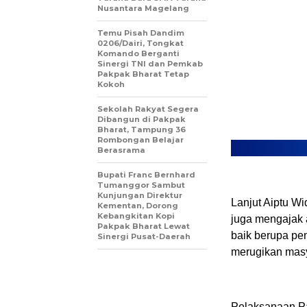
Nusantara Magelang
Temu Pisah Dandim
0206/Dairi, Tongkat
Komando Berganti
Sinergi TNI dan Pemkab
Pakpak Bharat Tetap
Kokoh
Sekolah Rakyat Segera
Dibangun di Pakpak
Bharat, Tampung 36
Rombongan Belajar
Berasrama
Bupati Franc Bernhard
Tumanggor Sambut
Kunjungan Direktur
Lanjut Aiptu W
Kementan, Dorong
Kebangkitan Kopi
juga mengajak 
Pakpak Bharat Lewat
baik berupa pen
Sinergi Pusat-Daerah
merugikan masya
Pelaksanaan Pat