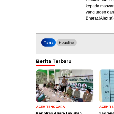
kepada masyarak
yang urgen dan
Bharat.(Alex st)
Tag :
Headline
Berita Terbaru
ACEH TENGGARA
ACEH T
Kapolres Agara Lakukan
Seoran