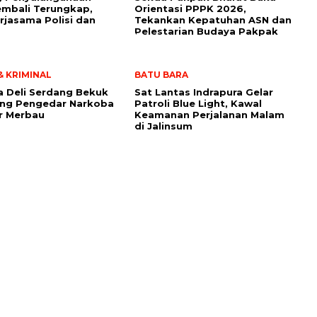
mbali Terungkap,
Orientasi PPPK 2026,
erjasama Polisi dan
Tekankan Kepatuhan ASN dan
Pelestarian Budaya Pakpak
 KRIMINAL
BATU BARA
a Deli Serdang Bekuk
Sat Lantas Indrapura Gelar
ang Pengedar Narkoba
Patroli Blue Light, Kawal
r Merbau
Keamanan Perjalanan Malam
di Jalinsum