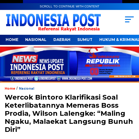
SCROLL TO CONTINUE WITH CONTENT
HOME
NASIONAL
DAERAH
SUMUT
HUKUM & KRIMINA
/
Home
Nasional
Wercok Bintoro Klarifikasi Soal
Keterlibatannya Memeras Boss
Prodia, Wilson Lalengke: “Maling
Ngaku, Malaekat Langsung Bunuh
Diri”