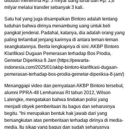
dituduh menerima Rp. 5 milyar uang tunai dan Rp. 1,6
milyar melalui transfer sebanyak 3 kali.
Satu hal yang juga disampaikan Bintoro adalah tentang
tuduhan bahwa dirinya menambung uang untuk beli
pangkat jenderal. Padahal, katanya, dia adalah orang yang
paling terlambat jenjang karirnya di antara teman-teman
seangkatannya. Berita lengkapnya di sini: AKBP Bintoro
Klarifikasi Dugaan Pemerasan terhadap Bos Prodia,
Gemetar Diperiksa 8 Jam (https://pewarta-
indonesia.com/2025/01/akbp-bintoro-klarifikasi-dugaan-
pemerasan-terhadap-bos-prodia-gemetar-diperiksa-8-jam/)
Menanggapi video dan pernyataan AKBP Bintoro tersebut,
alumni PPRA-48 Lemhannas RI tahun 2012, Wilson
Lalengke, mengatakan bahwa tindakan polisi yang
menjadi obyek pemberitaan itu bagus dan seharusnya
begitu. “Ini merupakan bentuk hak jawab dari yang
bersangkutan atas pemberitaan terhadap dirinya di media-
media. Itu sikap yang bagus dan sudah seharusnya