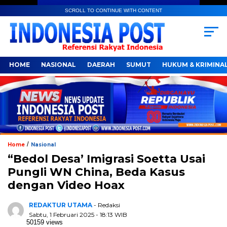
SCROLL TO CONTINUE WITH CONTENT
HOME
NASIONAL
DAERAH
SUMUT
HUKUM & KRIMINA
/
Home
Nasional
“Bedol Desa’ Imigrasi Soetta Usai
Pungli WN China, Beda Kasus
dengan Video Hoax
REDAKTUR UTAMA
- Redaksi
Sabtu, 1 Februari 2025 - 18:13 WIB
50159 views