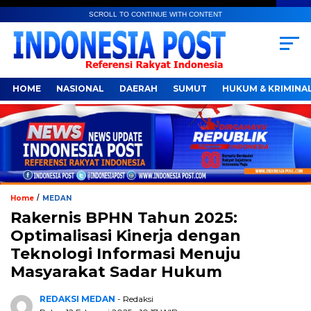
SCROLL TO CONTINUE WITH CONTENT
HOME
NASIONAL
DAERAH
SUMUT
HUKUM & KRIMINA
/
Home
MEDAN
Rakernis BPHN Tahun 2025:
Optimalisasi Kinerja dengan
Teknologi Informasi Menuju
Masyarakat Sadar Hukum
REDAKSI MEDAN
- Redaksi