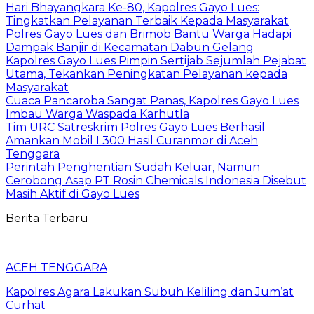
Hari Bhayangkara Ke-80, Kapolres Gayo Lues:
Tingkatkan Pelayanan Terbaik Kepada Masyarakat
Polres Gayo Lues dan Brimob Bantu Warga Hadapi
Dampak Banjir di Kecamatan Dabun Gelang
Kapolres Gayo Lues Pimpin Sertijab Sejumlah Pejabat
Utama, Tekankan Peningkatan Pelayanan kepada
Masyarakat
Cuaca Pancaroba Sangat Panas, Kapolres Gayo Lues
Imbau Warga Waspada Karhutla
Tim URC Satreskrim Polres Gayo Lues Berhasil
Amankan Mobil L300 Hasil Curanmor di Aceh
Tenggara
Perintah Penghentian Sudah Keluar, Namun
Cerobong Asap PT Rosin Chemicals Indonesia Disebut
Masih Aktif di Gayo Lues
Berita Terbaru
ACEH TENGGARA
Kapolres Agara Lakukan Subuh Keliling dan Jum’at
Curhat