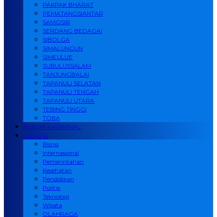
PAKPAK BHARAT
PEMATANGSIANTAR
SAMOSIR
SERDANG BEDAGAI
SIBOLGA
SIMALUNGUN
SIMEULUE
SUBULUSSALAM
TANJUNGBALAI
TAPANULI SELATAN
TAPANULI TENGAH
TAPANULI UTARA
TEBING TINGGI
TOBA
HUKUM & KRIMINAL
LAINNYA
Bisnis
Internasional
Pemerintahan
Kesehatan
Pendidikan
Politik
Teknologi
Wisata
OLAHRAGA