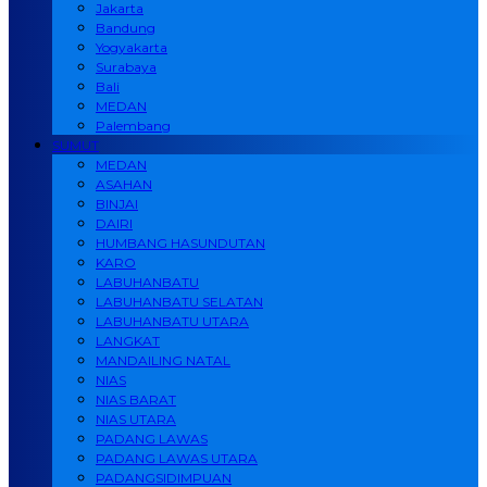
Jakarta
Bandung
Yogyakarta
Surabaya
Bali
MEDAN
Palembang
SUMUT
MEDAN
ASAHAN
BINJAI
DAIRI
HUMBANG HASUNDUTAN
KARO
LABUHANBATU
LABUHANBATU SELATAN
LABUHANBATU UTARA
LANGKAT
MANDAILING NATAL
NIAS
NIAS BARAT
NIAS UTARA
PADANG LAWAS
PADANG LAWAS UTARA
PADANGSIDIMPUAN