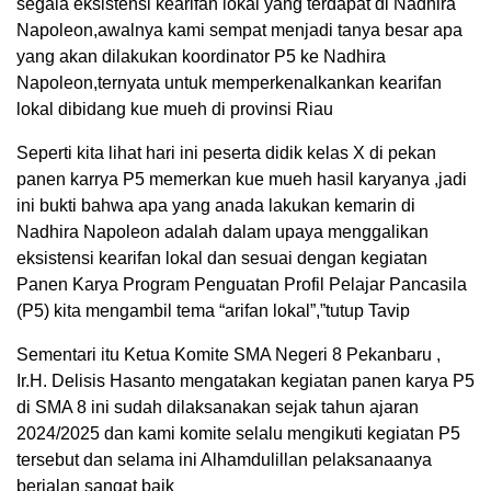
segala eksistensi kearifan lokal yang terdapat di Nadhira
Napoleon,awalnya kami sempat menjadi tanya besar apa
yang akan dilakukan koordinator P5 ke Nadhira
Napoleon,ternyata untuk memperkenalkankan kearifan
lokal dibidang kue mueh di provinsi Riau
Seperti kita lihat hari ini peserta didik kelas X di pekan
panen karrya P5 memerkan kue mueh hasil karyanya ,jadi
ini bukti bahwa apa yang anada lakukan kemarin di
Nadhira Napoleon adalah dalam upaya menggalikan
eksistensi kearifan lokal dan sesuai dengan kegiatan
Panen Karya Program Penguatan Profil Pelajar Pancasila
(P5) kita mengambil tema “arifan lokal”,”tutup Tavip
Sementari itu Ketua Komite SMA Negeri 8 Pekanbaru ,
Ir.H. Delisis Hasanto mengatakan kegiatan panen karya P5
di SMA 8 ini sudah dilaksanakan sejak tahun ajaran
2024/2025 dan kami komite selalu mengikuti kegiatan P5
tersebut dan selama ini Alhamdulillan pelaksanaanya
berjalan sangat baik