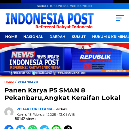
SCROLL TO CONTINUE WITH CONTENT
HOME
NASIONAL
DAERAH
SUMUT
HUKUM & KRIMINA
/
Home
PEKANBARU
Panen Karya P5 SMAN 8
Pekanbaru,Angkat Keraifan Lokal
REDAKTUR UTAMA
- Redaksi
Kamis, 13 Februari 2025 - 13:01 WIB
50142 views