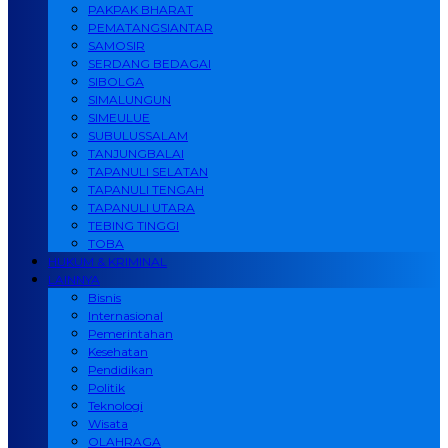
PAKPAK BHARAT
PEMATANGSIANTAR
SAMOSIR
SERDANG BEDAGAI
SIBOLGA
SIMALUNGUN
SIMEULUE
SUBULUSSALAM
TANJUNGBALAI
TAPANULI SELATAN
TAPANULI TENGAH
TAPANULI UTARA
TEBING TINGGI
TOBA
HUKUM & KRIMINAL
LAINNYA
Bisnis
Internasional
Pemerintahan
Kesehatan
Pendidikan
Politik
Teknologi
Wisata
OLAHRAGA