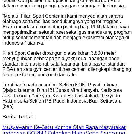
Mobile Competition merupakan langkah nyata dari PLN
dalam mendukung pengembangan olahraga di Indonesia.
“Melalui Filari Sport Center ini kami menyediakan sarana
olahraga serta fasilitas pendukungnya yang terintegrasi.
Acara ini adalah momentum penting bagi PLN dalam upaya
mengoptimalkan seluruh aset sekaligus mendukung program
hidup sehat pemerintah dan menjaga ekosistem olahraga di
Indonesia,” ujarnya.
Filari Sport Center dibangun diatas lahan 3.800 meter
menyuguhkan beberapa field yakni dua lapangan padel
standart internasional, satu lapangan bola basket standart
FIBA dan satu gym center, fitnes center, dilengkapi changing
room, restroom, foodcourt dan cafe.
Turut hadir pada acara ini, Sekjen KONI Pusat Lukman
Djajadikusuma, Dirut IBL Junas Miradiarsyah, Kadispora
Jakarta Andri Yansyah, Ketum Perbasi Jakarta Lexyndo
Hakim serta Sekjen PB Padel Indonesia Budi Setiawan.
(ben)
Berita Terkait
Musyawarah Ke-Satu Komite Olah Raga Masyarakat
Indonesia (KORMI) Calonkan Maha Sendi Sembiring