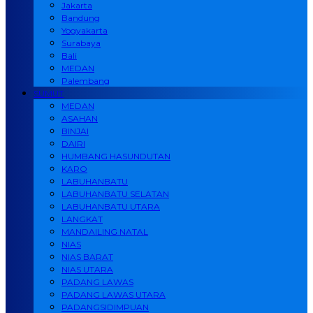
Jakarta
Bandung
Yogyakarta
Surabaya
Bali
MEDAN
Palembang
SUMUT
MEDAN
ASAHAN
BINJAI
DAIRI
HUMBANG HASUNDUTAN
KARO
LABUHANBATU
LABUHANBATU SELATAN
LABUHANBATU UTARA
LANGKAT
MANDAILING NATAL
NIAS
NIAS BARAT
NIAS UTARA
PADANG LAWAS
PADANG LAWAS UTARA
PADANGSIDIMPUAN