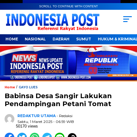
SCROLL TO CONTINUE WITH CONTENT
HOME
NASIONAL
DAERAH
SUMUT
HUKUM & KRIMINA
/
Home
GAYO LUES
Babinsa Desa Sangir Lakukan
Pendampingan Petani Tomat
REDAKTUR UTAMA
- Redaksi
Sabtu, 1 Maret 2025 - 06:59 WIB
50170 views