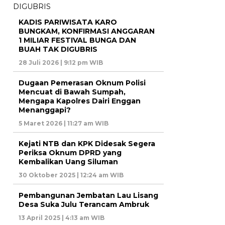
KADIS PARIWISATA KARO
BUNGKAM, KONFIRMASI ANGGARAN
1 MILIAR FESTIVAL BUNGA DAN
BUAH TAK DIGUBRIS
28 Juli 2026 | 9:12 pm WIB
Dugaan Pemerasan Oknum Polisi
Mencuat di Bawah Sumpah,
Mengapa Kapolres Dairi Enggan
Menanggapi?
5 Maret 2026 | 11:27 am WIB
Kejati NTB dan KPK Didesak Segera
Periksa Oknum DPRD yang
Kembalikan Uang Siluman
30 Oktober 2025 | 12:24 am WIB
Pembangunan Jembatan Lau Lisang
Desa Suka Julu Terancam Ambruk
13 April 2025 | 4:13 am WIB