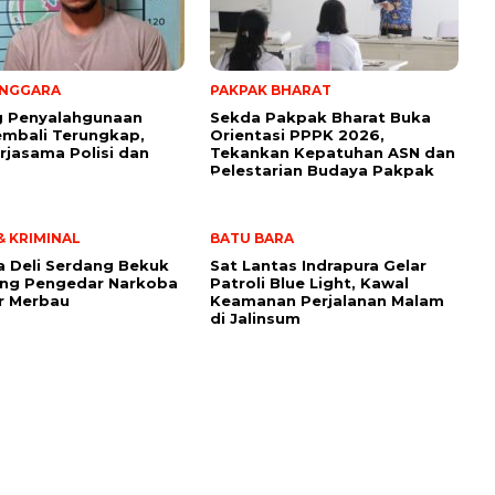
ENGGARA
PAKPAK BHARAT
g Penyalahgunaan
Sekda Pakpak Bharat Buka
mbali Terungkap,
Orientasi PPPK 2026,
erjasama Polisi dan
Tekankan Kepatuhan ASN dan
Pelestarian Budaya Pakpak
 KRIMINAL
BATU BARA
a Deli Serdang Bekuk
Sat Lantas Indrapura Gelar
ang Pengedar Narkoba
Patroli Blue Light, Kawal
r Merbau
Keamanan Perjalanan Malam
di Jalinsum