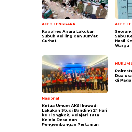
ACEH TENGGARA
ACEH T
Kapolres Agara Lakukan
Seoran
Subuh Keliling dan Jum’at
Sabu Ke
Curhat
Hasil K
Warga
HUKUM &
Polrest
Dua or
di Paga
Nasional
Ketua Umum AKSI Irawadi
Lakukan Studi Banding 21 Hari
ke Tiongkok, Pelajari Tata
Kelola Desa dan
Pengembangan Pertanian