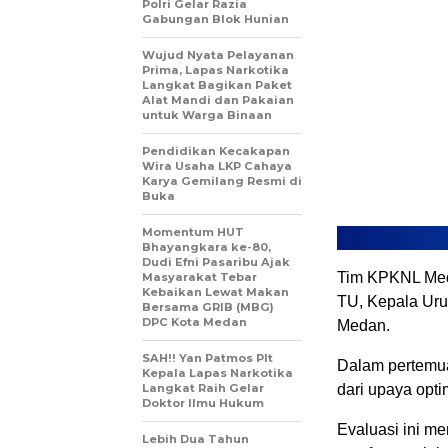
Polri Gelar Razia
Gabungan Blok Hunian
Wujud Nyata Pelayanan
Prima, Lapas Narkotika
Langkat Bagikan Paket
Alat Mandi dan Pakaian
untuk Warga Binaan
Pendidikan Kecakapan
Wira Usaha LKP Cahaya
Karya Gemilang Resmi di
Buka
Momentum HUT
Bhayangkara ke-80,
Dudi Efni Pasaribu Ajak
Tim KPKNL Meda
Masyarakat Tebar
Kebaikan Lewat Makan
TU, Kepala Ur
Bersama GRIB (MBG)
DPC Kota Medan
Medan.
SAH!! Yan Patmos Plt
Dalam pertemua
Kepala Lapas Narkotika
Langkat Raih Gelar
dari upaya opti
Doktor Ilmu Hukum
Evaluasi ini m
Lebih Dua Tahun