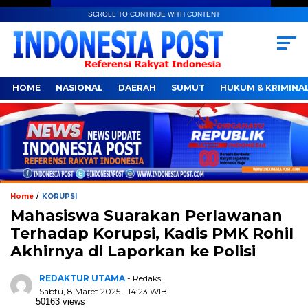
SCROLL TO CONTINUE WITH CONTENT
HOME
NASIONAL
DAERAH
SUMUT
HUKUM & KRIMINA
/
Home
KORUPSI
Mahasiswa Suarakan Perlawanan
Terhadap Korupsi, Kadis PMK Rohil
Akhirnya di Laporkan ke Polisi
REDAKTUR UTAMA
- Redaksi
Sabtu, 8 Maret 2025 - 14:23 WIB
50163 views