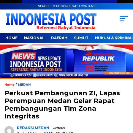
SCROLL TO CONTINUE WITH CONTENT
HOME
NASIONAL
DAERAH
SUMUT
HUKUM & KRIMINA
/
Home
MEDAN
Perkuat Pembangunan ZI, Lapas
Perempuan Medan Gelar Rapat
Pembangungan Tim Zona
Integritas
REDAKSI MEDAN
- Redaksi