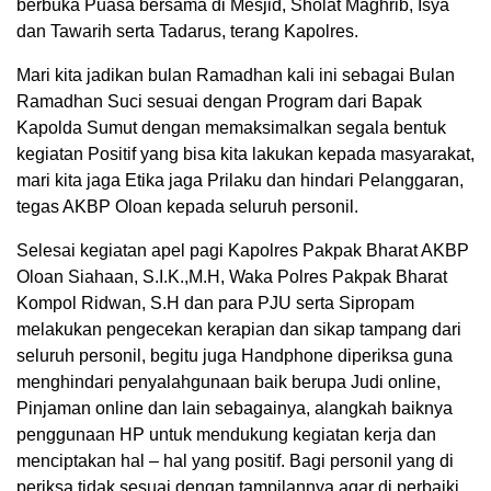
berbuka Puasa bersama di Mesjid, Sholat Maghrib, Isya
dan Tawarih serta Tadarus, terang Kapolres.
Mari kita jadikan bulan Ramadhan kali ini sebagai Bulan
Ramadhan Suci sesuai dengan Program dari Bapak
Kapolda Sumut dengan memaksimalkan segala bentuk
kegiatan Positif yang bisa kita lakukan kepada masyarakat,
mari kita jaga Etika jaga Prilaku dan hindari Pelanggaran,
tegas AKBP Oloan kepada seluruh personil.
Selesai kegiatan apel pagi Kapolres Pakpak Bharat AKBP
Oloan Siahaan, S.I.K.,M.H, Waka Polres Pakpak Bharat
Kompol Ridwan, S.H dan para PJU serta Sipropam
melakukan pengecekan kerapian dan sikap tampang dari
seluruh personil, begitu juga Handphone diperiksa guna
menghindari penyalahgunaan baik berupa Judi online,
Pinjaman online dan lain sebagainya, alangkah baiknya
penggunaan HP untuk mendukung kegiatan kerja dan
menciptakan hal – hal yang positif. Bagi personil yang di
periksa tidak sesuai dengan tampilannya agar di perbaiki,