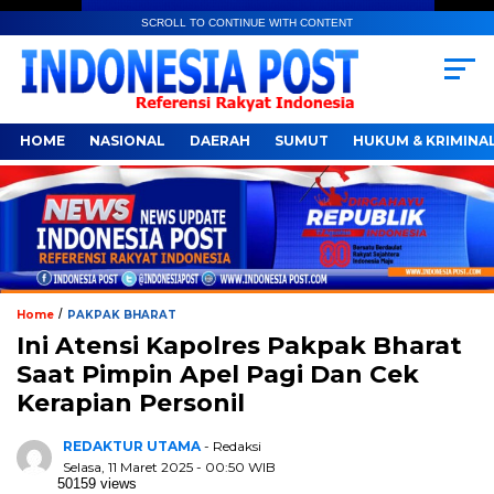
SCROLL TO CONTINUE WITH CONTENT
HOME
NASIONAL
DAERAH
SUMUT
HUKUM & KRIMINA
/
Home
PAKPAK BHARAT
Ini Atensi Kapolres Pakpak Bharat
Saat Pimpin Apel Pagi Dan Cek
Kerapian Personil
REDAKTUR UTAMA
- Redaksi
Selasa, 11 Maret 2025 - 00:50 WIB
50159 views