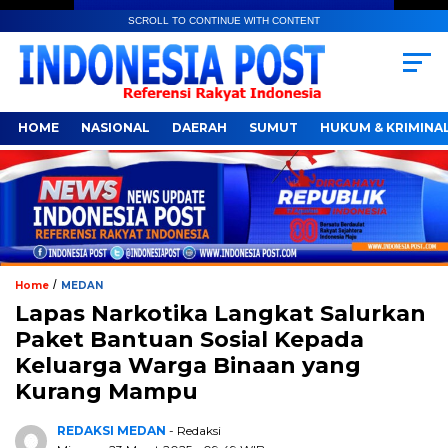
SCROLL TO CONTINUE WITH CONTENT
HOME
NASIONAL
DAERAH
SUMUT
HUKUM & KRIMINA
/
Home
MEDAN
Lapas Narkotika Langkat Salurkan
Paket Bantuan Sosial Kepada
Keluarga Warga Binaan yang
Kurang Mampu
REDAKSI MEDAN
- Redaksi