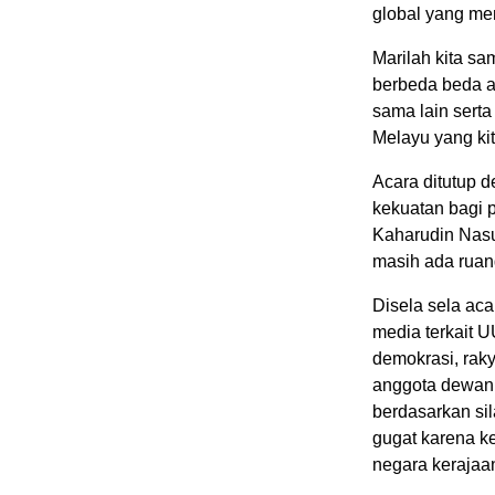
global yang me
Marilah kita s
berbeda beda a
sama lain sert
Melayu yang kit
Acara ditutup 
kekuatan bagi p
Kaharudin Nasu
masih ada ruan
Disela sela ac
media terkait U
demokrasi, rak
anggota dewan 
berdasarkan sil
gugat karena ke
negara kerajaa