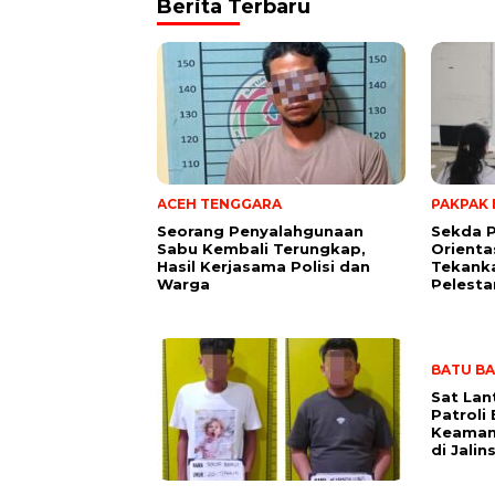
Berita Terbaru
ACEH TENGGARA
PAKPAK
Seorang Penyalahgunaan
Sekda 
Sabu Kembali Terungkap,
Orienta
Hasil Kerjasama Polisi dan
Tekank
Warga
Pelesta
BATU B
Sat Lan
Patroli 
Keaman
di Jali