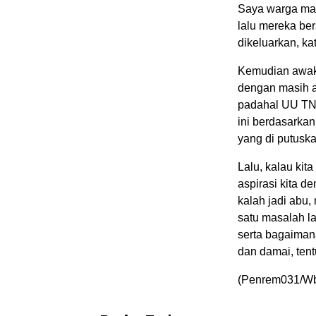
Saya warga ma
lalu mereka ber
dikeluarkan, k
Kemudian awak
dengan masih a
padahal UU TNI
ini berdasarkan
yang di putuska
Lalu, kalau ki
aspirasi kita d
kalah jadi abu,
satu masalah la
serta bagaimana
dan damai, tent
(Penrem031/W