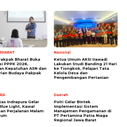
 BHARAT
Nasional
Pakpak Bharat Buka
Ketua Umum AKSI Irawadi
si PPPK 2026,
Lakukan Studi Banding 21 Hari
an Kepatuhan ASN dan
ke Tiongkok, Pelajari Tata
rian Budaya Pakpak
Kelola Desa dan
Pengembangan Pertanian
ARA
Daerah
tas Indrapura Gelar
Polri Gelar Bintek
Blue Light, Kawal
Implementasi Sistem
an Perjalanan Malam
Manajemen Pengamanan di
nsum
PT Pertamina Patra Niaga
Regional Jawa Barat