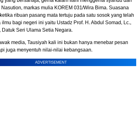
ng yang bersahaja, gema kalam Ilahi menggema syahdu dari
n Nasution, markas mulia KOREM 031/Wira Bima. Suasana
ketika ribuan pasang mata tertuju pada satu sosok yang telah
ilmu bagi negeri ini yaitu Ustadz Prof. H. Abdul Somad, Lc.,
, Datuk Seri Ulama Setia Negara.
awak media, Tausiyah kali ini bukan hanya menebar pesan
api juga menyentuh nilai-nilai kebangsaan.
ADVERTISEMENT