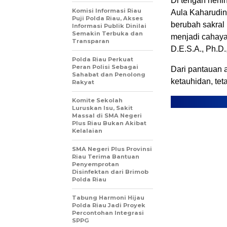
Di tengah heni
Komisi Informasi Riau
Aula Kaharudi
Puji Polda Riau, Akses
berubah sakral 
Informasi Publik Dinilai
Semakin Terbuka dan
menjadi cahaya 
Transparan
D.E.S.A., Ph.D.
Polda Riau Perkuat
Peran Polisi Sebagai
Dari pantauan 
Sahabat dan Penolong
ketauhidan, tet
Rakyat
Komite Sekolah
Luruskan Isu, Sakit
Massal di SMA Negeri
Plus Riau Bukan Akibat
Kelalaian
SMA Negeri Plus Provinsi
Riau Terima Bantuan
Penyemprotan
Disinfektan dari Brimob
Polda Riau
Tabung Harmoni Hijau
Polda Riau Jadi Proyek
Percontohan Integrasi
SPPG