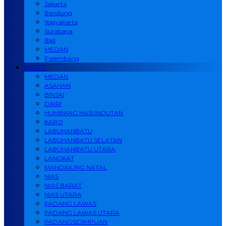
Jakarta
Bandung
Yogyakarta
Surabaya
Bali
MEDAN
Palembang
SUMUT
MEDAN
ASAHAN
BINJAI
DAIRI
HUMBANG HASUNDUTAN
KARO
LABUHANBATU
LABUHANBATU SELATAN
LABUHANBATU UTARA
LANGKAT
MANDAILING NATAL
NIAS
NIAS BARAT
NIAS UTARA
PADANG LAWAS
PADANG LAWAS UTARA
PADANGSIDIMPUAN