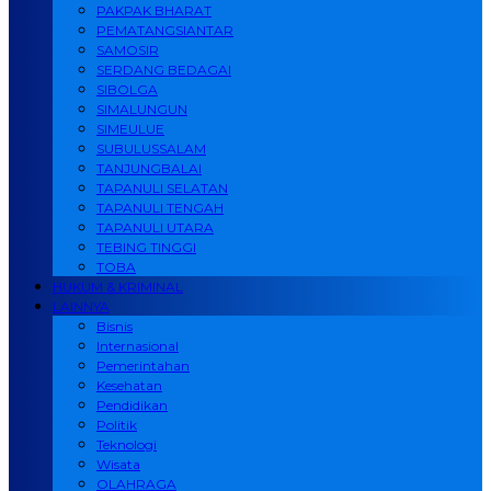
PAKPAK BHARAT
PEMATANGSIANTAR
SAMOSIR
SERDANG BEDAGAI
SIBOLGA
SIMALUNGUN
SIMEULUE
SUBULUSSALAM
TANJUNGBALAI
TAPANULI SELATAN
TAPANULI TENGAH
TAPANULI UTARA
TEBING TINGGI
TOBA
HUKUM & KRIMINAL
LAINNYA
Bisnis
Internasional
Pemerintahan
Kesehatan
Pendidikan
Politik
Teknologi
Wisata
OLAHRAGA