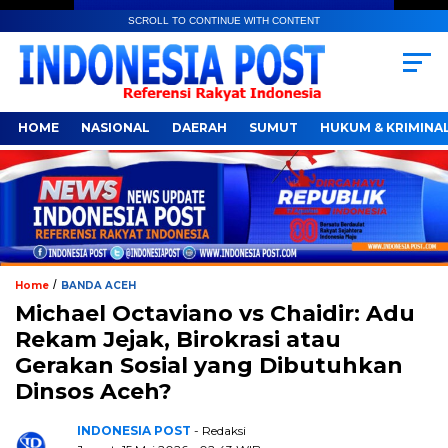
SCROLL TO CONTINUE WITH CONTENT
HOME
NASIONAL
DAERAH
SUMUT
HUKUM & KRIMINA
/
Home
BANDA ACEH
Michael Octaviano vs Chaidir: Adu
Rekam Jejak, Birokrasi atau
Gerakan Sosial yang Dibutuhkan
Dinsos Aceh?
INDONESIA POST
- Redaksi