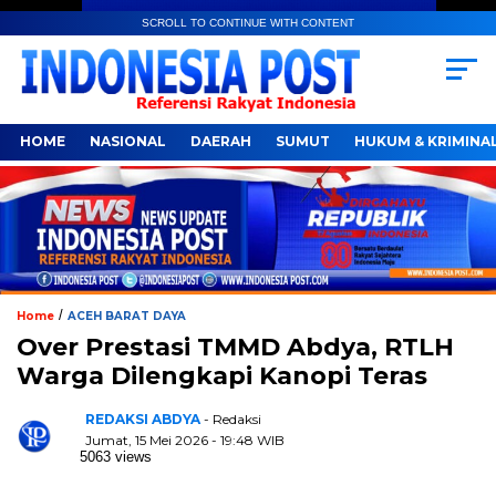
SCROLL TO CONTINUE WITH CONTENT
HOME
NASIONAL
DAERAH
SUMUT
HUKUM & KRIMINA
/
Home
ACEH BARAT DAYA
Over Prestasi TMMD Abdya, RTLH
Warga Dilengkapi Kanopi Teras
REDAKSI ABDYA
- Redaksi
Jumat, 15 Mei 2026 - 19:48 WIB
5063 views