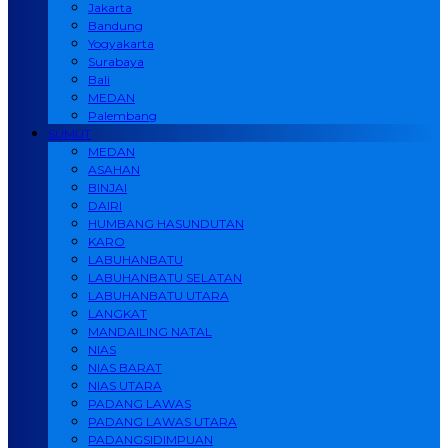
Jakarta
Bandung
Yogyakarta
Surabaya
Bali
MEDAN
Palembang
SUMUT
MEDAN
ASAHAN
BINJAI
DAIRI
HUMBANG HASUNDUTAN
KARO
LABUHANBATU
LABUHANBATU SELATAN
LABUHANBATU UTARA
LANGKAT
MANDAILING NATAL
NIAS
NIAS BARAT
NIAS UTARA
PADANG LAWAS
PADANG LAWAS UTARA
PADANGSIDIMPUAN