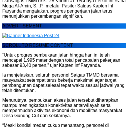
Dansatgas TMMD ke-128 Kodim 0110/Abdya Letkol Inf Rana
Mega Al-Amin, S.I.P., melalui Pasiter Satgas Kapten Inf
Faryanda mengatakan, progres pengerjaan jalan terus
menunjukkan perkembangan signifikan.
ADVERTISEMENT
SCROLL TO RESUME CONTENT
“Untuk progres pembukaan jalan hingga hari ini telah
mencapai 1.995 meter dengan total pencapaian pekerjaan
sebesar 93,40 persen,” ujar Kapten Inf Faryanda.
Ia menjelaskan, seluruh personel Satgas TMMD bersama
masyarakat setempat terus bekerja maksimal agar target
pembangunan dapat selesai tepat waktu sesuai jadwal yang
telah ditentukan.
Menurutnya, pembukaan akses jalan tersebut diharapkan
mampu meningkatkan konektivitas antarwilayah serta
mempermudah aktivitas ekonomi dan mobilitas masyarakat
Desa Gunung Cut dan sekitarnya.
“Meski kondisi medan cukup menantang, personel di