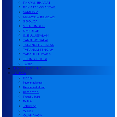
PAKPAK BHARAT
PEMATANGSIANTAR
SAMOSIR
SERDANG BEDAGAI
SIBOLGA
SIMALUNGUN
SIMEULUE
SUBULUSSALAM
TANJUNGBALAI
TAPANULI SELATAN
TAPANULI TENGAH
TAPANULI UTARA
TEBING TINGGI
TOBA
HUKUM & KRIMINAL
LAINNYA
Bisnis
Internasional
Pemerintahan
Kesehatan
Pendidikan
Politik
Teknologi
Wisata
OLAHRAGA