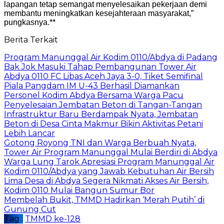
lapangan tetap semangat menyelesaikan pekerjaan demi
membantu meningkatkan kesejahteraan masyarakat,”
pungkasnya.**
Berita Terkait
Program Manunggal Air Kodim 0110/Abdya di Padang
Bak Jok Masuki Tahap Pembangunan Tower Air
Abdya 0110 FC Libas Aceh Jaya 3-0, Tiket Semifinal
Piala Pangdam IM U-43 Berhasil Diamankan
Personel Kodim Abdya Bersama Warga Pacu
Penyelesaian Jembatan Beton di Tangan-Tangan
Infrastruktur Baru Berdampak Nyata, Jembatan
Beton di Desa Cinta Makmur Bikin Aktivitas Petani
Lebih Lancar
Gotong Royong TNI dan Warga Berbuah Nyata,
Tower Air Program Manunggal Mulai Berdiri di Abdya
Warga Lung Tarok Apresiasi Program Manunggal Air
Kodim 0110/Abdya yang Jawab Kebutuhan Air Bersih
Lima Desa di Abdya Segera Nikmati Akses Air Bersih,
Kodim 0110 Mulai Bangun Sumur Bor
Membelah Bukit, TMMD Hadirkan ‘Merah Putih’ di
Gunung Cut
Tag :
TMMD ke-128