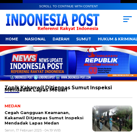
SCROLL TO CONTINUE WITH CONTENT
HOME
NASIONAL
DAERAH
SUMUT
HUKUM & KRIMINA
Topik
Kakanwil Ditjenpas Sumut Inspeksi
Mendadak Lapas Medan
MEDAN
Cegah Gangguan Keamanan,
Kakanwil Ditjenpas Sumut Inspeksi
Mendadak Lapas Medan
Senin, 17 Februari 2025 - 04:19 WIB