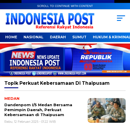
SCROLL TO CONTINUE WITH CONTENT
HOME
NASIONAL
DAERAH
SUMUT
HUKUM & KRIMINA
Topik
Perkuat Kebersamaan Di Thaipusam
MEDAN
Dandenpom I/5 Medan Bersama
Pemimpin Daerah, Perkuat
Kebersamaan di Thaipusam
Rabu, 12 Februari 2025 - 01:22 WIB