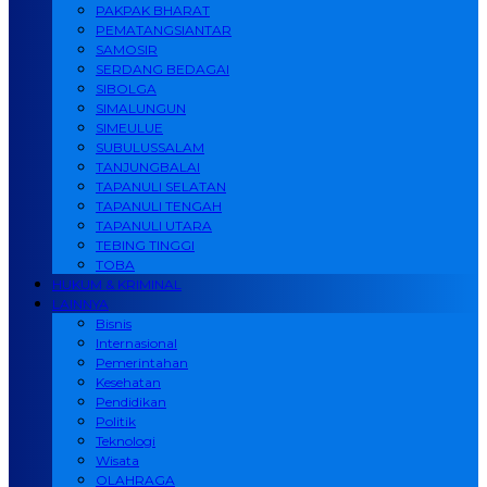
PAKPAK BHARAT
PEMATANGSIANTAR
SAMOSIR
SERDANG BEDAGAI
SIBOLGA
SIMALUNGUN
SIMEULUE
SUBULUSSALAM
TANJUNGBALAI
TAPANULI SELATAN
TAPANULI TENGAH
TAPANULI UTARA
TEBING TINGGI
TOBA
HUKUM & KRIMINAL
LAINNYA
Bisnis
Internasional
Pemerintahan
Kesehatan
Pendidikan
Politik
Teknologi
Wisata
OLAHRAGA