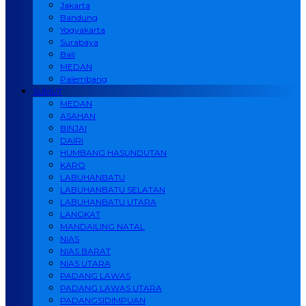
Jakarta
Bandung
Yogyakarta
Surabaya
Bali
MEDAN
Palembang
SUMUT
MEDAN
ASAHAN
BINJAI
DAIRI
HUMBANG HASUNDUTAN
KARO
LABUHANBATU
LABUHANBATU SELATAN
LABUHANBATU UTARA
LANGKAT
MANDAILING NATAL
NIAS
NIAS BARAT
NIAS UTARA
PADANG LAWAS
PADANG LAWAS UTARA
PADANGSIDIMPUAN