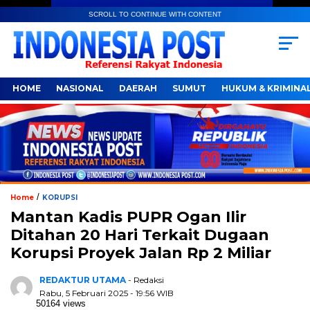
SCROLL TO CONTINUE WITH CONTENT
HOME
NASIONAL
DAERAH
SUMUT
HUKUM & KRIMINA
/
Home
KORUPSI
Mantan Kadis PUPR Ogan Ilir
Ditahan 20 Hari Terkait Dugaan
Korupsi Proyek Jalan Rp 2 Miliar
REDAKTUR UTAMA
- Redaksi
Rabu, 5 Februari 2025 - 19:56 WIB
50164 views