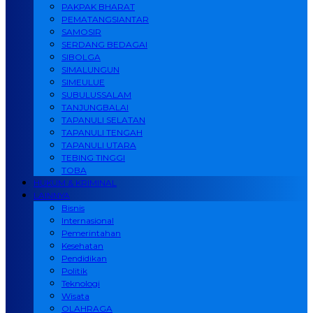
PAKPAK BHARAT
PEMATANGSIANTAR
SAMOSIR
SERDANG BEDAGAI
SIBOLGA
SIMALUNGUN
SIMEULUE
SUBULUSSALAM
TANJUNGBALAI
TAPANULI SELATAN
TAPANULI TENGAH
TAPANULI UTARA
TEBING TINGGI
TOBA
HUKUM & KRIMINAL
LAINNYA
Bisnis
Internasional
Pemerintahan
Kesehatan
Pendidikan
Politik
Teknologi
Wisata
OLAHRAGA