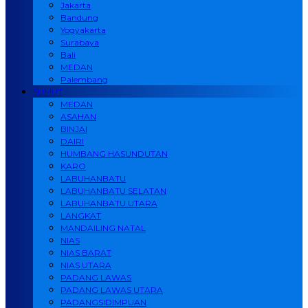
Jakarta
Bandung
Yogyakarta
Surabaya
Bali
MEDAN
Palembang
SUMUT
MEDAN
ASAHAN
BINJAI
DAIRI
HUMBANG HASUNDUTAN
KARO
LABUHANBATU
LABUHANBATU SELATAN
LABUHANBATU UTARA
LANGKAT
MANDAILING NATAL
NIAS
NIAS BARAT
NIAS UTARA
PADANG LAWAS
PADANG LAWAS UTARA
PADANGSIDIMPUAN