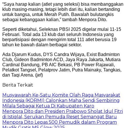
“Saya harap kalian (atlet yang seleksi) bisa membanggakan
klub masing-masing, tetapi lebih dari itu, kalian bertanding
untuk bangsa, untuk Merah Putih. Bawalah bulutangkis
sebagai kebanggaan kalian,” tambah Menpora Dito.
Seperti diketahui, Seleknas PBSI 2025 digelar mulai 11-15
Februari. Total ada 13 klub dari seluruh Indonesia yang
berpartisipasi dengan mengirim total 111 atlet berusia 19
tahun ke bawah dalam berbagai sektor.
Ada Djarum Kudus, DYS Candra Wijaya, Exist Badminton
Club, Gideon Badminton ACD, Jaya Raya Jakarta, Mutiara
Cardinal Bandung, PB AIC Bekasi, PB Power Rajawali,
Pelatkot Tangsel, Pelatprov Jatim, Putra Mainaky, Tangkas,
dan Taqi Arena. (jef)
Berita Terkait
Musyawarah Ke-Satu Komite Olah Raga Masyarakat
Indonesia (KORMI) Calonkan Maha Sendi Sembiring
Milala Sebagai Ketua Di Kabupaten Karo
Menpora Dito dan Presiden Prabowo Sholat Idul Fitri
di Istiqlal, Serukan Pemuda Reset Semangat Baru
Menpora Dito Lepas 500 Pemudik dalam Program
Mudik Gratis MS Glow 2025