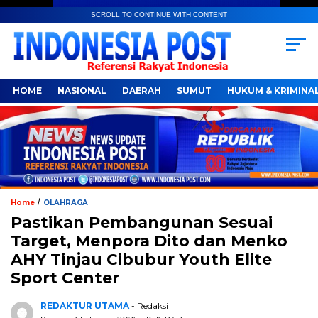
SCROLL TO CONTINUE WITH CONTENT
HOME
NASIONAL
DAERAH
SUMUT
HUKUM & KRIMINA
/
Home
OLAHRAGA
Pastikan Pembangunan Sesuai
Target, Menpora Dito dan Menko
AHY Tinjau Cibubur Youth Elite
Sport Center
REDAKTUR UTAMA
- Redaksi