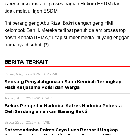
karena tidak melalui proses bagian Hukum ESDM dan
tidak melalui Irjen ESDM.
“Ini perang geng Abu Rizal Bakri dengan geng HMI
kelompok Bahlil. Mereka terlibat penuh dalam proses top
down Kepala BPMA,” ucap sumber media ini yang enggan
namanya disebut. (*)
BERITA TERKAIT
Kamis, 6 Agustus 2026 - 00:25 WIB
Seorang Penyalahgunaan Sabu Kembali Terungkap,
Hasil Kerjasama Polisi dan Warga
Jumat, 31 Juli 2026 - 20:36 WIB
Bekuk Pengedar Narkoba, Satres Narkoba Polresta
Deli Serdang amankan Barang Bukti
Sabtu, 25 Juli 2026 - 19:11 WIB
Satresnarkoba Polres Gayo Lues Berhasil Ungkap