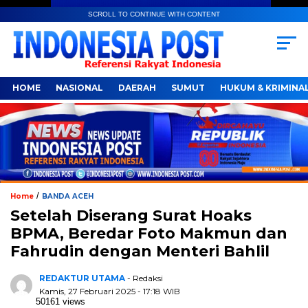
SCROLL TO CONTINUE WITH CONTENT
HOME
NASIONAL
DAERAH
SUMUT
HUKUM & KRIMINA
/
Home
BANDA ACEH
Setelah Diserang Surat Hoaks
BPMA, Beredar Foto Makmun dan
Fahrudin dengan Menteri Bahlil
REDAKTUR UTAMA
- Redaksi
Kamis, 27 Februari 2025 - 17:18 WIB
50161 views