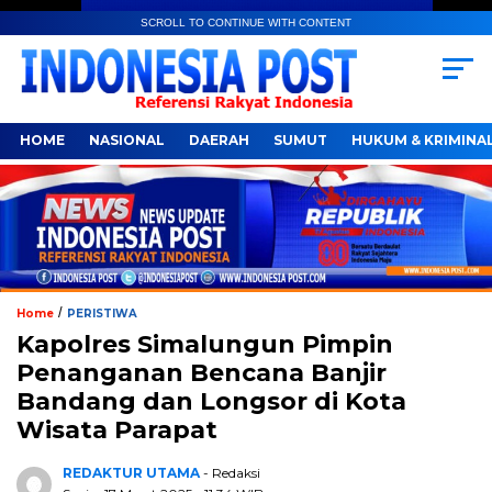
SCROLL TO CONTINUE WITH CONTENT
HOME
NASIONAL
DAERAH
SUMUT
HUKUM & KRIMINA
/
Home
PERISTIWA
Kapolres Simalungun Pimpin
Penanganan Bencana Banjir
Bandang dan Longsor di Kota
Wisata Parapat
REDAKTUR UTAMA
- Redaksi