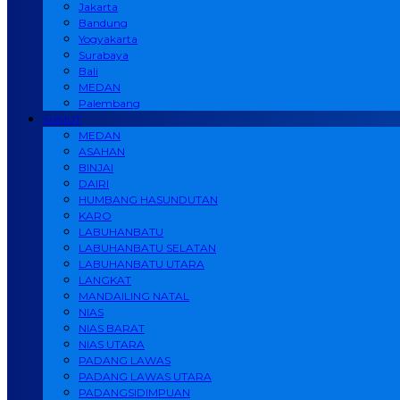
Jakarta
Bandung
Yogyakarta
Surabaya
Bali
MEDAN
Palembang
SUMUT
MEDAN
ASAHAN
BINJAI
DAIRI
HUMBANG HASUNDUTAN
KARO
LABUHANBATU
LABUHANBATU SELATAN
LABUHANBATU UTARA
LANGKAT
MANDAILING NATAL
NIAS
NIAS BARAT
NIAS UTARA
PADANG LAWAS
PADANG LAWAS UTARA
PADANGSIDIMPUAN