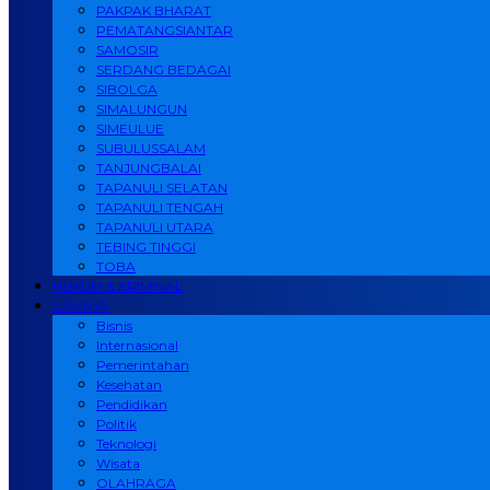
PAKPAK BHARAT
PEMATANGSIANTAR
SAMOSIR
SERDANG BEDAGAI
SIBOLGA
SIMALUNGUN
SIMEULUE
SUBULUSSALAM
TANJUNGBALAI
TAPANULI SELATAN
TAPANULI TENGAH
TAPANULI UTARA
TEBING TINGGI
TOBA
HUKUM & KRIMINAL
LAINNYA
Bisnis
Internasional
Pemerintahan
Kesehatan
Pendidikan
Politik
Teknologi
Wisata
OLAHRAGA