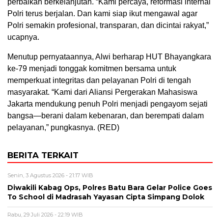
perbaikan berkelanjutan. “Kami percaya, reformasi internal
Polri terus berjalan. Dan kami siap ikut mengawal agar
Polri semakin profesional, transparan, dan dicintai rakyat,”
ucapnya.
Menutup pernyataannya, Alwi berharap HUT Bhayangkara
ke-79 menjadi tonggak komitmen bersama untuk
memperkuat integritas dan pelayanan Polri di tengah
masyarakat. “Kami dari Aliansi Pergerakan Mahasiswa
Jakarta mendukung penuh Polri menjadi pengayom sejati
bangsa—berani dalam kebenaran, dan berempati dalam
pelayanan,” pungkasnya. (RED)
BERITA TERKAIT
Senin, 3 Agustus 2026 - 21:17 WIB
Diwakili Kabag Ops, Polres Batu Bara Gelar Police Goes
To School di Madrasah Yayasan Cipta Simpang Dolok
Rabu, 29 Juli 2026 - 22:19 WIB