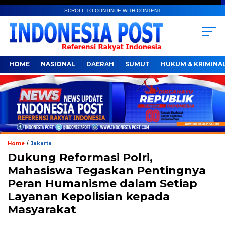
SCROLL TO CONTINUE WITH CONTENT
HOME
NASIONAL
DAERAH
SUMUT
HUKUM & KRIMINA
/
Home
Jakarta
Dukung Reformasi Polri,
Mahasiswa Tegaskan Pentingnya
Peran Humanisme dalam Setiap
Layanan Kepolisian kepada
Masyarakat