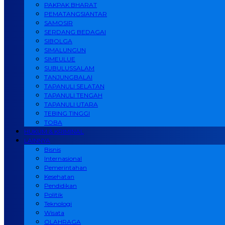
PAKPAK BHARAT
PEMATANGSIANTAR
SAMOSIR
SERDANG BEDAGAI
SIBOLGA
SIMALUNGUN
SIMEULUE
SUBULUSSALAM
TANJUNGBALAI
TAPANULI SELATAN
TAPANULI TENGAH
TAPANULI UTARA
TEBING TINGGI
TOBA
HUKUM & KRIMINAL
LAINNYA
Bisnis
Internasional
Pemerintahan
Kesehatan
Pendidikan
Politik
Teknologi
Wisata
OLAHRAGA