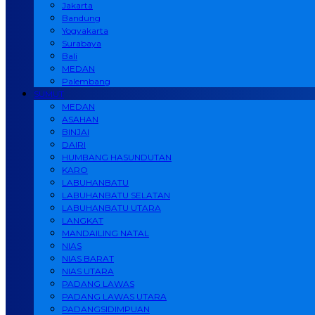
Jakarta
Bandung
Yogyakarta
Surabaya
Bali
MEDAN
Palembang
SUMUT
MEDAN
ASAHAN
BINJAI
DAIRI
HUMBANG HASUNDUTAN
KARO
LABUHANBATU
LABUHANBATU SELATAN
LABUHANBATU UTARA
LANGKAT
MANDAILING NATAL
NIAS
NIAS BARAT
NIAS UTARA
PADANG LAWAS
PADANG LAWAS UTARA
PADANGSIDIMPUAN