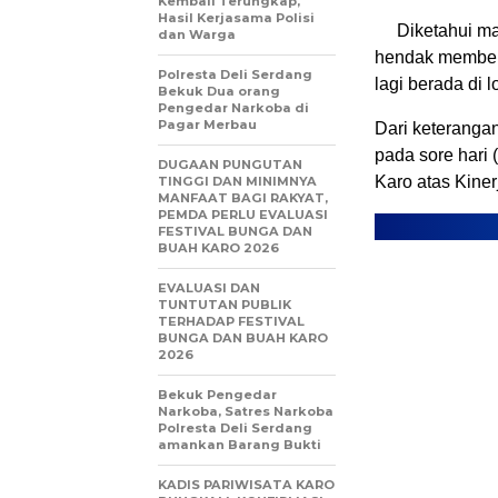
Kembali Terungkap,
Hasil Kerjasama Polisi
Diketahui ma
dan Warga
hendak members
Polresta Deli Serdang
lagi berada di l
Bekuk Dua orang
Pengedar Narkoba di
Pagar Merbau
Dari keteranga
pada sore hari 
DUGAAN PUNGUTAN
Karo atas Kine
TINGGI DAN MINIMNYA
MANFAAT BAGI RAKYAT,
PEMDA PERLU EVALUASI
FESTIVAL BUNGA DAN
BUAH KARO 2026
EVALUASI DAN
TUNTUTAN PUBLIK
TERHADAP FESTIVAL
BUNGA DAN BUAH KARO
2026
Bekuk Pengedar
Narkoba, Satres Narkoba
Polresta Deli Serdang
amankan Barang Bukti
KADIS PARIWISATA KARO