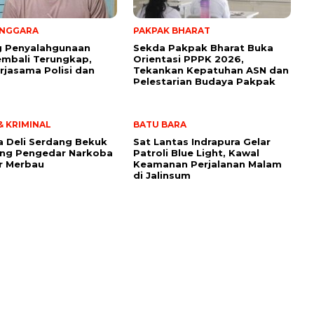
ENGGARA
PAKPAK BHARAT
g Penyalahgunaan
Sekda Pakpak Bharat Buka
mbali Terungkap,
Orientasi PPPK 2026,
erjasama Polisi dan
Tekankan Kepatuhan ASN dan
Pelestarian Budaya Pakpak
 KRIMINAL
BATU BARA
a Deli Serdang Bekuk
Sat Lantas Indrapura Gelar
ang Pengedar Narkoba
Patroli Blue Light, Kawal
r Merbau
Keamanan Perjalanan Malam
di Jalinsum