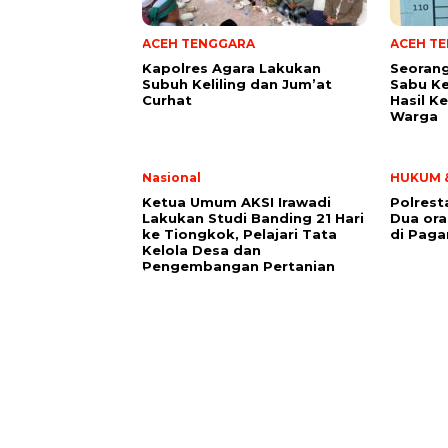
ACEH TENGGARA
ACEH T
Kapolres Agara Lakukan
Seoran
Subuh Keliling dan Jum’at
Sabu Ke
Curhat
Hasil K
Warga
Nasional
HUKUM &
Ketua Umum AKSI Irawadi
Polrest
Lakukan Studi Banding 21 Hari
Dua or
ke Tiongkok, Pelajari Tata
di Paga
Kelola Desa dan
Pengembangan Pertanian