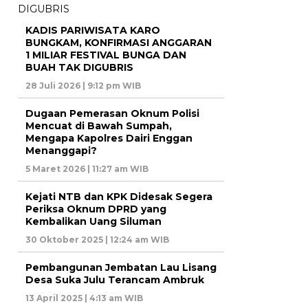
KADIS PARIWISATA KARO
BUNGKAM, KONFIRMASI ANGGARAN
1 MILIAR FESTIVAL BUNGA DAN
BUAH TAK DIGUBRIS
28 Juli 2026 | 9:12 pm WIB
Dugaan Pemerasan Oknum Polisi
Mencuat di Bawah Sumpah,
Mengapa Kapolres Dairi Enggan
Menanggapi?
5 Maret 2026 | 11:27 am WIB
Kejati NTB dan KPK Didesak Segera
Periksa Oknum DPRD yang
Kembalikan Uang Siluman
30 Oktober 2025 | 12:24 am WIB
Pembangunan Jembatan Lau Lisang
Desa Suka Julu Terancam Ambruk
13 April 2025 | 4:13 am WIB