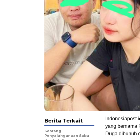
Indonesiapost.i
Berita Terkait
yang bernama R
Seorang
Duga dibunuh o
Penyalahgunaan Sabu