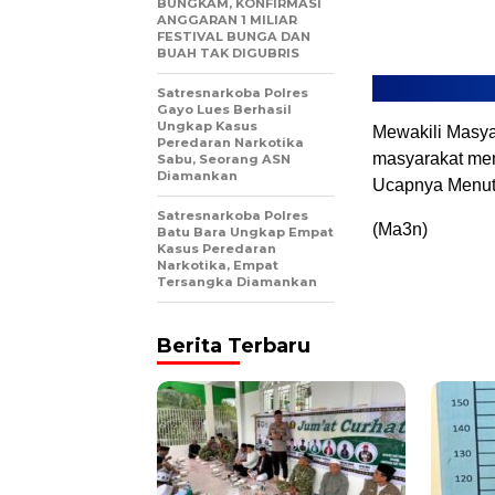
BUNGKAM, KONFIRMASI
ANGGARAN 1 MILIAR
FESTIVAL BUNGA DAN
BUAH TAK DIGUBRIS
Satresnarkoba Polres
Gayo Lues Berhasil
Ungkap Kasus
Mewakili Masy
Peredaran Narkotika
masyarakat mem
Sabu, Seorang ASN
Diamankan
Ucapnya Menut
Satresnarkoba Polres
(Ma3n)
Batu Bara Ungkap Empat
Kasus Peredaran
Narkotika, Empat
Tersangka Diamankan
Berita Terbaru