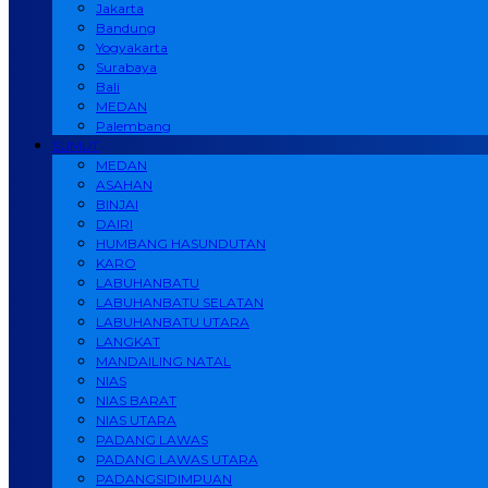
Jakarta
Bandung
Yogyakarta
Surabaya
Bali
MEDAN
Palembang
SUMUT
MEDAN
ASAHAN
BINJAI
DAIRI
HUMBANG HASUNDUTAN
KARO
LABUHANBATU
LABUHANBATU SELATAN
LABUHANBATU UTARA
LANGKAT
MANDAILING NATAL
NIAS
NIAS BARAT
NIAS UTARA
PADANG LAWAS
PADANG LAWAS UTARA
PADANGSIDIMPUAN