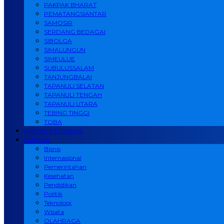
PAKPAK BHARAT
PEMATANGSIANTAR
SAMOSIR
SERDANG BEDAGAI
SIBOLGA
SIMALUNGUN
SIMEULUE
SUBULUSSALAM
TANJUNGBALAI
TAPANULI SELATAN
TAPANULI TENGAH
TAPANULI UTARA
TEBING TINGGI
TOBA
HUKUM & KRIMINAL
LAINNYA
Bisnis
Internasional
Pemerintahan
Kesehatan
Pendidikan
Politik
Teknologi
Wisata
OLAHRAGA