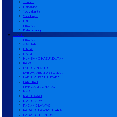
Jakarta
Bandung
Yogyakarta
Surabaya
Bali
MEDAN
Palembang
SUMUT
MEDAN
ASAHAN
BINJAI
DAIRI
HUMBANG HASUNDUTAN
KARO
LABUHANBATU
LABUHANBATU SELATAN
LABUHANBATU UTARA
LANGKAT
MANDAILING NATAL
NIAS
NIAS BARAT
NIAS UTARA
PADANG LAWAS
PADANG LAWAS UTARA
PADANGSIDIMPUAN