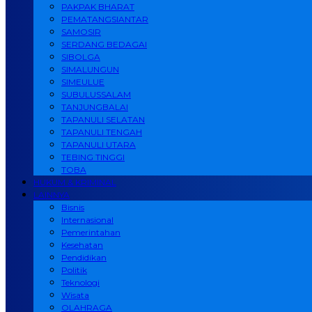
PAKPAK BHARAT
PEMATANGSIANTAR
SAMOSIR
SERDANG BEDAGAI
SIBOLGA
SIMALUNGUN
SIMEULUE
SUBULUSSALAM
TANJUNGBALAI
TAPANULI SELATAN
TAPANULI TENGAH
TAPANULI UTARA
TEBING TINGGI
TOBA
HUKUM & KRIMINAL
LAINNYA
Bisnis
Internasional
Pemerintahan
Kesehatan
Pendidikan
Politik
Teknologi
Wisata
OLAHRAGA